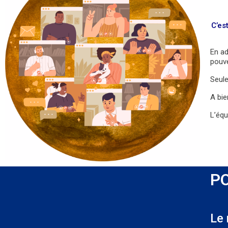
C’es
En ad
pouve
Seule
A bie
L’équ
P
Le