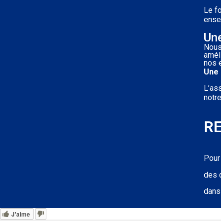
Le f
ense
Une
Nous
amél
nos 
Une 
L’as
notr
R
Pour
des q
dans 
J'aime