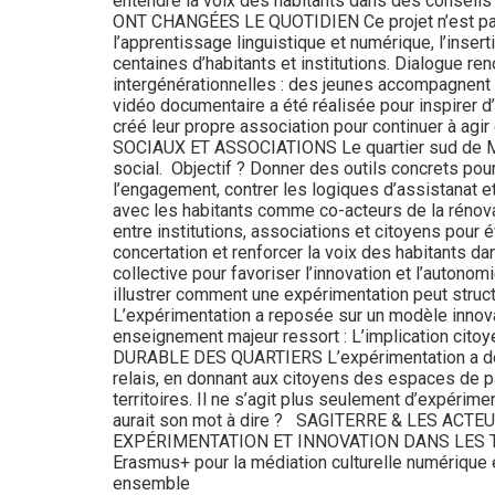
entendre la voix des habitants dans des consei
ONT CHANGÉES LE QUOTIDIEN Ce projet n’est pas re
l’apprentissage linguistique et numérique, l’insert
centaines d’habitants et institutions. Dialogue re
intergénérationnelles : des jeunes accompagnent d
vidéo documentaire a été réalisée pour inspirer d’
créé leur propre association pour continuer 
SOCIAUX ET ASSOCIATIONS Le quartier sud de Marse
social. Objectif ? Donner des outils concrets pour
l’engagement, contrer les logiques d’assistanat e
avec les habitants comme co-acteurs de la rénova
entre institutions, associations et citoyens pour é
concertation et renforcer la voix des habitants d
collective pour favoriser l’innovation et l’auton
illustrer comment une expérimentation peut struct
L’expérimentation a reposée sur un modèle innovan
enseignement majeur ressort : L’implication cit
DURABLE DES QUARTIERS L’expérimentation a démon
relais, en donnant aux citoyens des espaces de pa
territoires. Il ne s’agit plus seulement d’expérime
aurait son mot à dire ? SAGITERRE & LES ACTE
EXPÉRIMENTATION ET INNOVATION DANS LES T
Erasmus+ pour la médiation culturelle numérique en 
ensemble