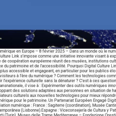
 numérique en Europe – 8 février 2025 – Dans un monde où le nu
l Culture Link s’impose comme une initiative innovante visant à e
e de coopération européenne réunit des musées, institutions cul
 du patrimoine et de l’accessibilité. Pourquoi Digital Culture Li
ne plus accessible et engageant, en particulier pour les publics
visiteurs à l’ère du numérique ? Comment les technologies comme l
ir l’expérience culturelle sans la dénaturer ? C’est à ces question
ransnationale, il vise à : Expérimenter des outils numériques inn
éveloppant des solutions adaptées aux personnes en situation de h
iateurs culturels aux nouvelles technologies pour mieux répondr
rique pour le patrimoine. Un Partenariat Européen Engagé Digital
ation numérique : France : Sagiterre (coordination), Musée Cantin
ntemporânea (Lisbonne).Espagne : Viceconsejería de Cultura y Pa
Arti (Turin), Museo delle Trame Mediterranee – Fondazione Orestia