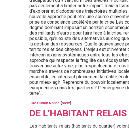
d’adaptation du vivant au fil des siècles. Pourta
pas seulement à limiter notre impact, mais à transf
d’explorer et d’adopter des trajectoires multiples. I
nouvelle approche peut être une source d’inventiv
prise de conscience accélérée par la crise Les c
dogme dominant imposait un horizon économique rig
des milliards d’euros pour faire face à la crise,
possible, qu’il existe des alternatives aux logiq
la gestion des ressources. Quelle gouvernance pour
territoires et des citoyens. L’enjeu est d’invent
interconnexions systémiques entre tous les êtres 
approche qui respecte la fragilité des écosystème
trouver une autre voie, plus respectueuse et durabl
marche à travers de nombreuses initiatives local
ensemble, en intégrant pleinement la réalité éco
pour mieux agir Reprendre du pouvoir localement :
européennes dans les quartiers ? L’émergence des ti
terre"…
(
)
Like Button Notice
view
DE L’HABITANT RELAIS
Les Habitants-relais (habitants du quartier) volon