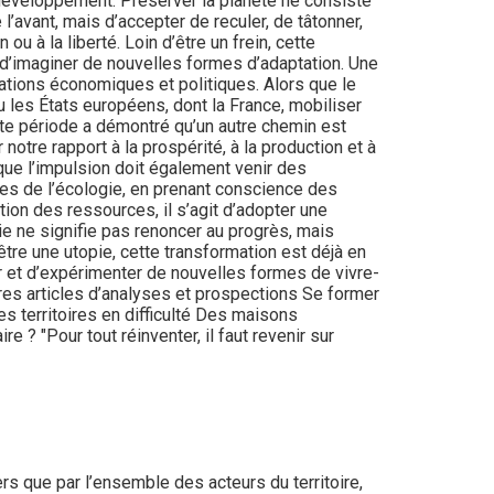
e développement. Préserver la planète ne consiste
l’avant, mais d’accepter de reculer, de tâtonner,
ou à la liberté. Loin d’être un frein, cette
t d’imaginer de nouvelles formes d’adaptation. Une
tions économiques et politiques. Alors que le
 les États européens, dont la France, mobiliser
ette période a démontré qu’un autre chemin est
otre rapport à la prospérité, à la production et à
 que l’impulsion doit également venir des
pes de l’écologie, en prenant conscience des
ion des ressources, il s’agit d’adopter une
ie ne signifie pas renoncer au progrès, mais
être une utopie, cette transformation est déjà en
r et d’expérimenter de nouvelles formes de vivre-
res articles d’analyses et prospections Se former
s territoires en difficulté Des maisons
 ? "Pour tout réinventer, il faut revenir sur
ers que par l’ensemble des acteurs du territoire,