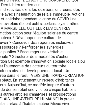
epuis des années. DES ACTIONS CONCRÈTES QUI
: Des tables rondes sur
n d’activités dans les quartiers, ont réunis des
ie avec l’instauration de relais immeuble. Actions
s et solidaires pendant la crise du COVID Une
ants-relais étaient actifs, certains ayant même
ÉFI À MARSEILLE, OUTILLER LES CENTRES
ation-action pour l’équipe salariée du centre
soutenir ? Développer une culture de
mouvoir ? Concevoir des réponses inclusives
ressources ? Renforcer les synergies
irs publics ? Encourager une véritable
riale ? Structurer des modalités d’action
ction Cet exemple d’innovation sociale locale a pu
 l’autonomie des acteurs du territoire.
’acteurs clés du développement local. Un
e, ancrée dans le réel. VERS UNE TRANSFORMATION
ieux. En structurant un réseau d’habitants-
rs. Aujourd’hui, ce modèle inspire d’autres
e de demain était une ville où chaque habitant
tres articles d’analyses et prospections
LAIS, UNE AVENTURE HUMAINE Un projet
tant relais à l’habitant acteur Mieux vivre