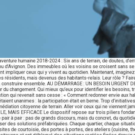
e aventure humaine 2018-2024 : Six ans de terrain, de doutes, d’
le ou d’Avignon. Des immeubles où les voisins se croisent sans s
nt impliquer ceux qui y vivent au quotidien. Maintenant, imaginez 
s résidents, mais devenus des habitants-relais. Leur rôle ? Faire l
s à construire ensemble. AU DÉMARRAGE : UN BESOIN URGENT DE L
ur du changement. Qui mieux qu’eux pour identifier les besoins, 
ion qui revenait sans cesse : « Comment redonner envie aux hab
étaient unanimes : la participation était en berne. Trop d’initiat
édiation citoyenne de terrain. Aller voir ceux qui ne viennent jam
, MAIS EFFICACE Le dispositif repose sur trois piliers fondame
 pair à pair : pas de grands discours, mais du concret, du quotidi
ser des solutions préfabriquées. Chaque quartier, chaque situati
ites de courtoisie, des portes à portes, des ateliers (cuisine, théâ