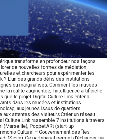
mérique transforme en profondeur nos façons
xplorer de nouvelles formes de médiation
turelles et chercheurs pour expérimenter les
nk ? L’un des grands défis des institutions
 éloignés ou marginalisés. Comment les musées
a réalité augmentée, l’intelligence artificielle
s que le projet Digital Culture Link entend
ovants dans les musées et institutions
andicap, aux jeunes issus de quartiers
e aux attentes des visiteurs.Créer un réseau
 Culture Link rassemble 7 institutions à travers
i (Marseille), Poppet’ARt (start-up
trimonio Cultural – Gouvernement des Îles
di (Sicile). Ce partenariat permet d’échanger sur