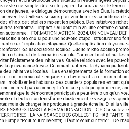
ls citoyens et ont débloqué des situations restées figées d
sté une simple idée sur le papier. Il a pris vie sur le terrain 
ion des jeunes, le dialogue démocratique avec les Élus, la créatio
noué avec les bailleurs sociaux pour améliorer les conditions de v
es aînés, des ateliers mixent les publics. Des initiatives riche
autres territoires. Impact ? Au bout d’un an, une centaine d’habit
à agir en autonomie. FORMATION-ACTION : 2024, UN NOUVEAU D
ille a été choisi pour une nouvelle étape : structurer une form
 renforcer l’implication citoyenne. Quelle implication citoyenne 
t renforcer les associations locales. Quelle mixité sociale pro
tion urbaine et de l’animation sociale. Comment mutualiser les 
viter l’éclatement des initiatives. Quelle relation avec les pouvo
ans la gouvernance locale. Comment renforcer la dynamique territo
omie des initiatives locales. Les enseignements de la formation a
urer une communauté engagée, en favorisant la co-construction et
t : mobiliser les habitants des quartiers populaires en tant qu
oyenne, ce n’est pas un concept, c’est une pratique quotidienn
tré que la démocratie participative peut être plus qu’un vœu p
role et d’action, on transforme durablement le visage des quartie
nter, mais de changer les pratiques à grande échelle. Et si la vill
URS ENGAGÉS DANS LA FORMATION-ACTION C.B Consultez les au
ERRITOIRES : LA NAISSANCE DES COLLECTIFS HABITANTS-RE
Europe "Pour tout réinventer, il faut revenir sur terre"… De l’habi