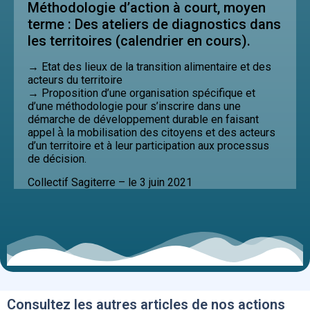
Méthodologie d’action à court, moyen
terme : Des ateliers de diagnostics dans
les territoires (calendrier en cours).
→
Etat des lieux de la transition alimentaire et des
acteurs du territoire
→
Proposition d’une organisation spécifique et
d’une méthodologie pour s’inscrire dans une
démarche de développement durable en faisant
appel à̀ la mobilisation des citoyens et des acteurs
d’un territoire et à leur participation aux processus
de décision.
Collectif Sagiterre – le 3 juin 2021
Consultez les autres articles de nos actions